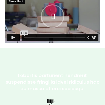
Lobortis parturient hendrerit
suspendisse fringilla idvel ridiculus hac
eu massa et orci sociosqu.