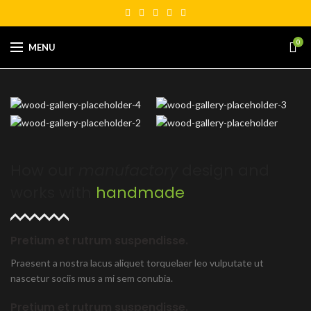
0
MENU
How our
manufactory
design and
works with
handmade
Pretium et rutrum suspendisse.
Praesent a nostra lacus aliquet torquelaer leo vulputate ut
nascetur sociis mus a mi sem conubia.
Pretium et rutrum suspendisse.